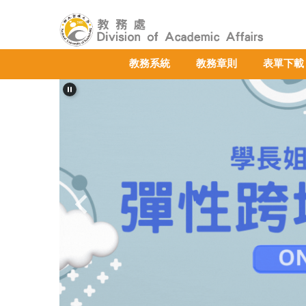
跳
到
主
要
教務系統
教務章則
表單下載
內
容
區