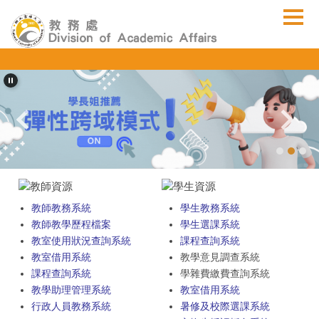
跳
到
主
要
內
容
區
教師教務系統
學生教務系統
教師教學歷程檔案
學生選課系統
教室使用狀況查詢系統
課程查詢系統
教室借用系統
教學意見調查系統
課程查詢系統
學雜費繳費查詢系統
教學助理管理系統
教室借用系統
行政人員教務系統
暑修及校際選課系統