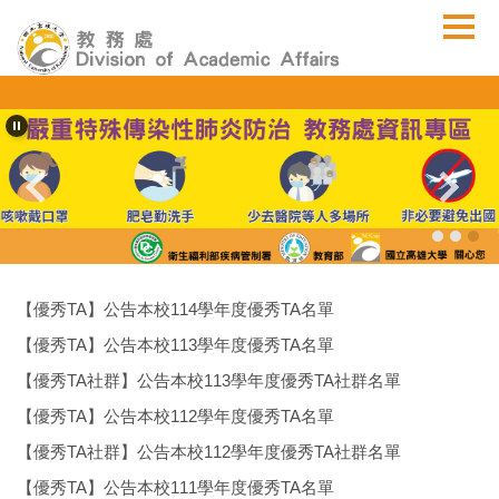
跳
到
主
要
內
容
區
【優秀TA】公告本校114學年度優秀TA名單
【優秀TA】公告本校113學年度優秀TA名單
【優秀TA社群】公告本校113學年度優秀TA社群名單
【優秀TA】公告本校112學年度優秀TA名單
【優秀TA社群】公告本校112學年度優秀TA社群名單
【優秀TA】公告本校111學年度優秀TA名單