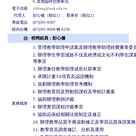
6..其他臨時交辦事項。
電子信箱
yhliang@nuk.edu.tw
代理人
彭心儀（順位1）、蔡聿祈（順位2）
專線電話
(07)591-9507
校內分機
(07)591-9000 轉 8230
校聘組員：彭心儀
1. 受理教學助理申請案及辦理教學助理經費審查委
2. 辦理學生學習成效不佳及經濟或文化不利學生課
導事宜
3. 辦理兼任教學助理成長社群事宜
4. 承辦計畫TA培育及認證機制
5. 規劃辦理教學助理管考機制
6. 辦理教育部及勞動部課程及學程計畫案
7. 協助辦理教師評鑑
業務職掌
8. 辦理實習課程評鑑事宜
9. 協助品保組相關法規制定及修正
10. 辦理教學品質手冊滾動修正及學習品質保證業務
11. 教學意見調查修訂、分析及運用