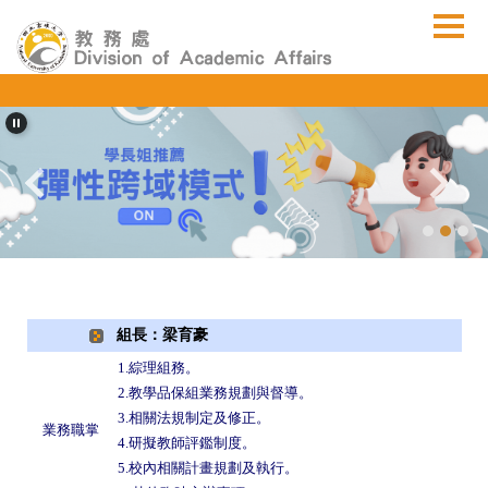
跳
到
主
要
內
容
區
組長：梁育豪
1.綜理組務。
2.教學品保組業務規劃與督導。
3.相關法規制定及修正。
業務職掌
4.研擬教師評鑑制度。
5.
校內相關計畫規劃及執行。