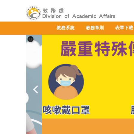
跳
到
主
要
教務系統
教務章則
表單下載
內
容
區