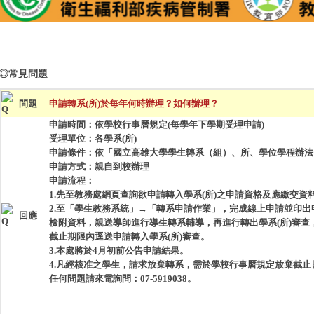
◎常見問題
問題
申請轉系(所)於每年何時辦理？如何辦理？
申請時間：依學校行事曆規定(每學年下學期受理申請)
受理單位：各學系(所)
申請條件：依「國立高雄大學學生轉系（組）、所、學位學程辦法
申請方式：親自到校辦理
申請流程：
1.先至教務處網頁查詢欲申請轉入學系(所)之申請資格及應繳交資
2.
至
「
學生教務系統
」
→「轉系申請作業」，完成線上申請並印出
回應
檢附資料，親送導師進行導生轉系輔導，再進行轉出學系
(
所
)
審查
截止期限內逕送申請轉入學系
(
所
)
審查。
3.本處將於4月初前公告申請結果。
4.凡經核准之學生，請求放棄轉系，需於學校行事曆規定放棄截止
任何問題請來電詢問：07-5919038。