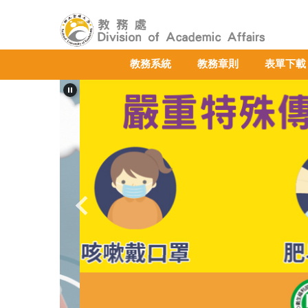
跳
到
主
要
教務系統
教務章則
表單下載
內
容
區