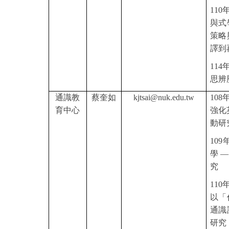
110
與式
策略
譯到
114
年
思辨
通識教
蔡奎如
kjtsai@nuk.edu.tw
108
育中心
強化
動研
109
學 
究
110
以「
通識
研究