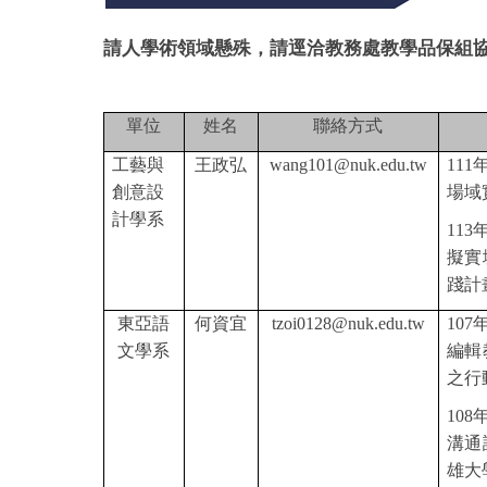
請人學術領域懸殊，請逕洽教務處教學品保組
單位
姓名
聯絡方式
工藝與
王政弘
wang101@nuk.edu.tw
111
創意設
場域
計學系
113
年
擬實
踐計
東亞語
何資宜
tzoi0128@nuk.edu.tw
107
文學系
編輯
之行
108
溝通
雄大