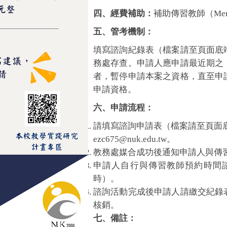
四
、
經費補助：
補助傳習教師（Men
五
、
管考機制：
填寫諮詢紀錄表
（檔案請至頁面底
務處存查。申請人應申請最近期之
者，暫停申請本案之資格，直至申
申請資格。
六
、
申請流程：
請填寫諮詢申請表（檔案請至頁面
ezc675@nuk.edu.tw。
教務處媒合成功後通知申請人與傳
申請人自行與傳習教師預約時間
時）。
諮詢活動完成後申請人請繳交紀錄
核銷。
七、備註
：