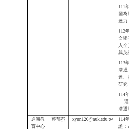
111
圖為
達力
112
文學
入全
與英
113
溝通
達、
研究
114
— 
溝通
通識教
蔡郁焄
xyun126@nuk.edu.tw
114
育中心
證：