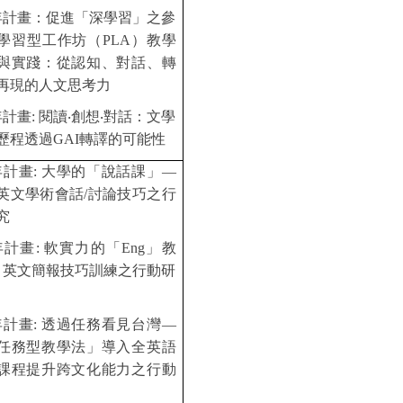
年計畫：促進「深學習」之參
學習型工作坊（PLA）教學
與實踐：從認知、對話、轉
再現的人文思考力
計畫: 閱讀‧創想‧對話：文學
歷程透過GAI轉譯的可能性
年計畫:
大學的「說話課」—
英文學術會話/討論技巧之行
究
年計畫:
軟實力的「Eng」教
— 英文簡報技巧訓練之行動研
年計畫:
透過任務看見台灣—
任務型教學法」導入全英語
課程提升跨文化能力之行動