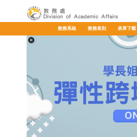
跳
到
主
要
教務系統
教務章則
表單下載
內
容
區