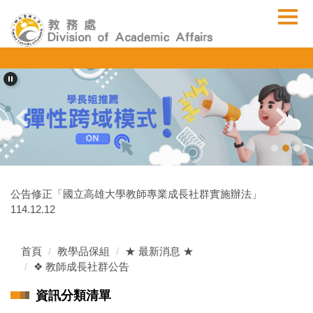
跳
到
主
要
內
容
區
公告修正「國立高雄大學教師專業成長社群實施辦法」
114.12.12
首頁
教學品保組
★ 最新消息 ★
❖ 教師成長社群公告
資訊分類清單