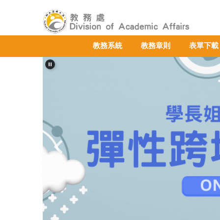
跳
到
主
要
教務系統
教務章則
表單下載
內
容
區