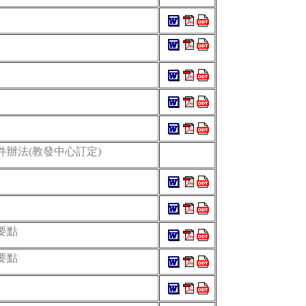
辦法(教發中心訂定)
要點
要點